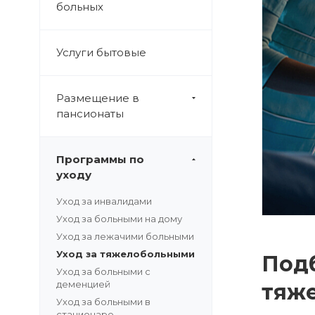
больных
Услуги бытовые
Размещение в
пансионаты
Программы по
уходу
Уход за инвалидами
Уход за больными на дому
Уход за лежачими больными
Уход за тяжелобольными
Подб
Уход за больными с
деменцией
тяж
Уход за больными в
стационаре