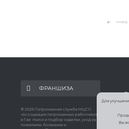
НАЗАД
ФРАНШИЗА
Для улучшени
© 2026 Патронажная служба МЦСО
«Ассоциация патронажных работников»
Продо
в Гае: поиск и подбор сиделки, уход за
Вы в
пожилыми, больными и