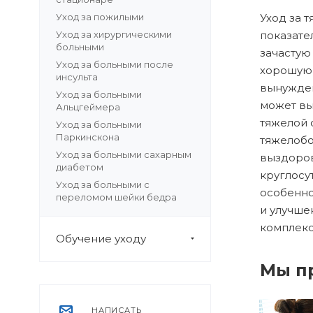
Уход за пожилыми
Уход за 
Уход за хирургическими
показате
больными
зачастую 
Уход за больными после
хорошую 
инсульта
вынужден
Уход за больными
может вы
Альцгеймера
тяжелой 
Уход за больными
Паркинскона
тяжелобо
Уход за больными сахарным
выздоров
диабетом
круглосу
Уход за больными с
особенно
переломом шейки бедра
и улучше
комплекс
Обучение уходу
Мы п
НАПИСАТЬ