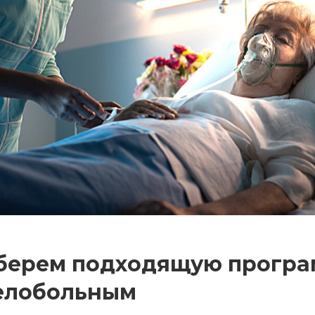
ерем подходящую програм
елобольным