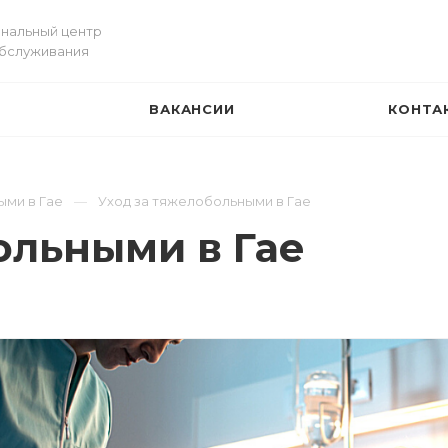
нальный центр
обслуживания
ВАКАНСИИ
КОНТА
И
ыми в Гае
Уход за тяжелобольными в Гае
ольными в Гае