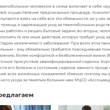
тяжелобольным человеком в семье включает в себя: к
лей, осуществление предписанных процедур, психоло
пытаются взять на себя все эти обязанности, но у них 
помощь и надлежащий уход за тяжелобольным родств
ы работать и решать бытовые задачи, во-вторых, чел
полнять те или иные действия, которых требует уход з
стадии неизлечимого заболевания. При всем этом таки
льным – ему обязательно требуется повседневная пом
лению, более комфортной и безболезненной жизни. В э
точное присутствие квалифицированной сиделки. Хоро
сти его болезни и состояния, сиделке намного проще
ние всех жизненных показателей. Именно поэтому мы
ного ухода за тяжелым больным нам, МЦСО «Ассоциац
редлагаем