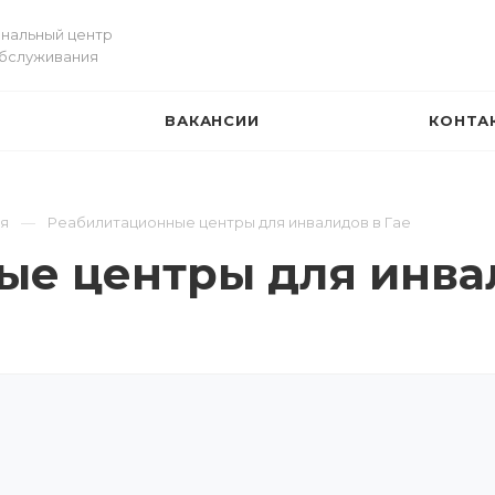
нальный центр
обслуживания
ВАКАНСИИ
КОНТА
И
ая
Реабилитационные центры для инвалидов в Гае
е центры для инвал