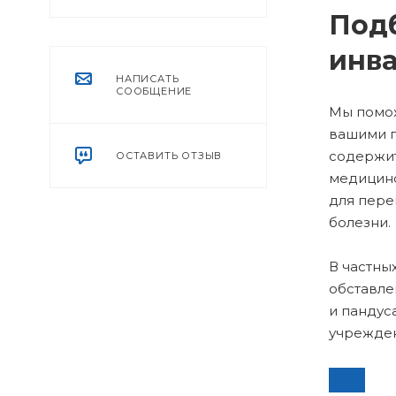
Под
инва
НАПИСАТЬ
СООБЩЕНИЕ
Мы помож
вашими п
содержит
ОСТАВИТЬ ОТЗЫВ
медицинс
для пере
болезни.
В частны
обставле
и пандус
учрежден