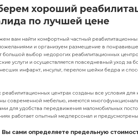
берем хороший реабилита
лида по лучшей цене
ем вам найти комфортный частный реабилитационный 
ожеланиями и организуем размещение в понравившем
 большой выбор недорогих реабилитационных центро
кие услуги и осуществляется повседневный уход за 
несших инфаркт, инсульт, перелом шейки бедра и спо
х реабилитационных центрах созданы все условия дл
ны современной мебелью, имеются многофункционал
ами для удобства передвижения маломобильных посто
иях работает опытный медперсонал и предусмотрены 
Вы сами определяете предельную стоимость