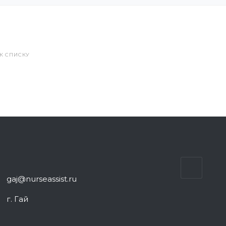
 К СПИСКУ
gaj@nurseassist.ru
г. Гай