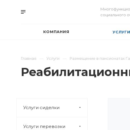
Многофункцио
социального 
КОМПАНИЯ
УСЛУГ
Главная
Услуги
Размещение в пансионатах Г
Реабилитационны
Услуги сиделки
Услуги перевозки