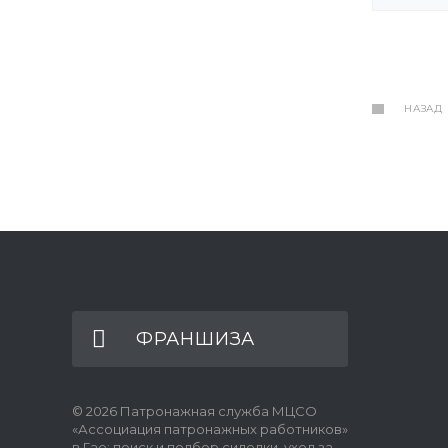
НАЗАД
ФРАНШИЗА
© 2026 Патронажная служба МЦСО
«Ассоциация патронажных работников»
в Гае: поиск и подбор сиделки, уход за