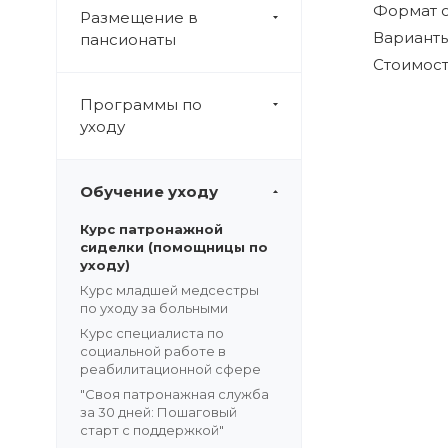
Формат 
Размещение в
Варианты
пансионаты
Стоимост
Программы по
уходу
Обучение уходу
Курс патронажной
сиделки (помощницы по
уходу)
Курс младшей медсестры
по уходу за больными
Курс специалиста по
социальной работе в
реабилитационной сфере
"Своя патронажная служба
за 30 дней: Пошаговый
старт с поддержкой"