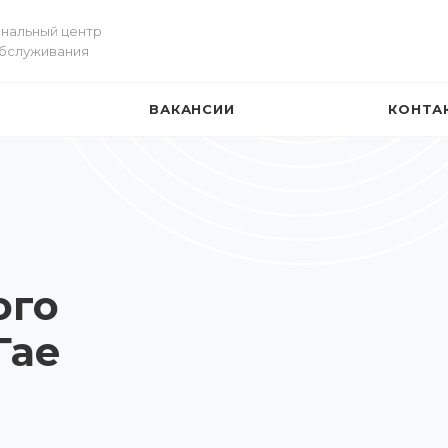
нальный центр
обслуживания
ВАКАНСИИ
КОНТА
И
ого
Гае