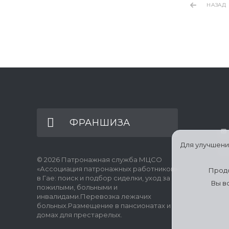
НАЗАД
ФРАНШИЗА
Для улучшени
© 2026 Патронажная служба МЦСО
«Ассоциация патронажных работников»
Продо
в Гае: поиск и подбор сиделки, уход за
Вы в
пожилыми, больными и
инвалидами.Перевозка лежачих
больных.Размещение в пансионатах и
домах для престарелых.