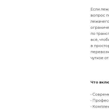
Если леж
вопрос п
лежачего
ограниче
по транс
всё, что
в просто
перевозк
чуткое о
Что вклю
• Соврем
• Профес
• Компле