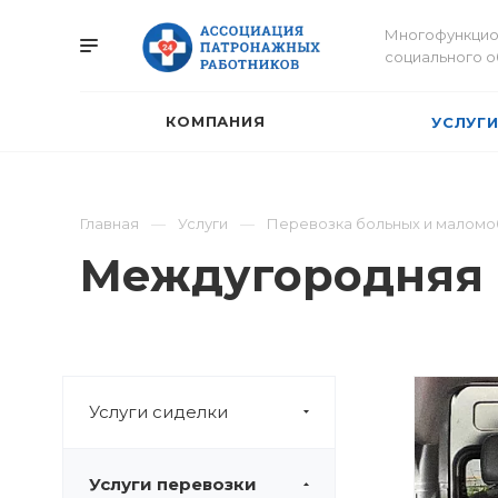
Многофункцио
социального 
КОМПАНИЯ
УСЛУГ
Главная
Услуги
Перевозка больных и маломо
Междугородняя п
Услуги сиделки
Услуги перевозки