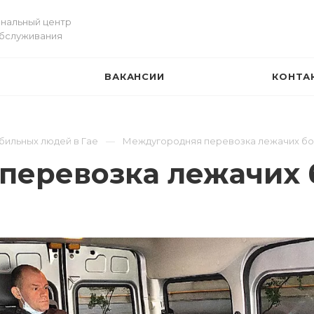
нальный центр
обслуживания
ВАКАНСИИ
КОНТА
И
бильных людей в Гае
Междугородняя перевозка лежачих бол
еревозка лежачих б