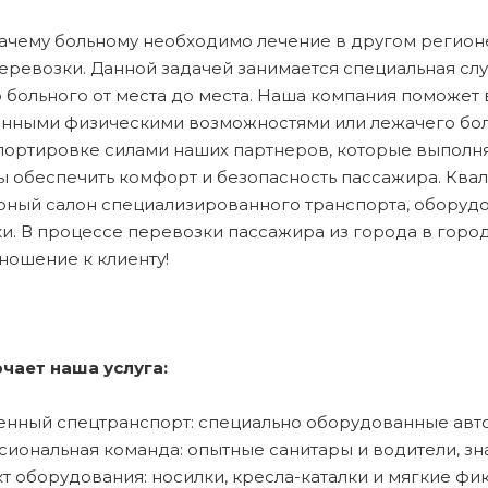
ачему больному необходимо лечение в другом регионе
еревозки. Данной задачей занимается специальная с
 больного от места до места. Наша компания поможет 
нными физическими возможностями или лежачего боль
портировке силами наших партнеров, которые выполн
бы обеспечить комфорт и безопасность пассажира. Кв
рный салон специализированного транспорта, обору
и. В процессе перевозки пассажира из города в горо
тношение к клиенту!
чает наша услуга:
енный спецтранспорт: специально оборудованные авт
сиональная команда: опытные санитары и водители, з
кт оборудования: носилки, кресла-каталки и мягкие фи