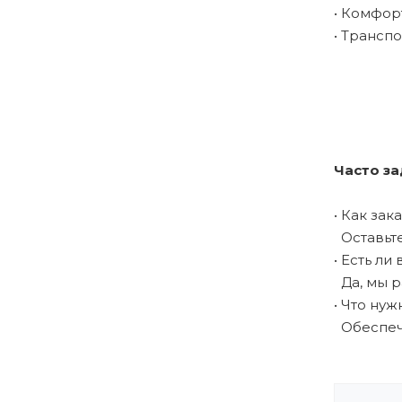
• Комфор
• Трансп
Часто за
• Как зак
Оставьте
• Есть л
Да, мы р
• Что ну
Обеспечи